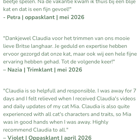
beetje spelen. Na de vakantie kwam ik thuis bij een blije
kat en dat is een fijn gevoel!"
oppasklant | mei 2026
- Petra |
⭐⭐⭐⭐⭐
"Dankjewel Claudia voor het trimmen van ons mooie
lieve Britse langhaar. Je geduld en expertise hebben
ervoor gezorgd dat onze kat, maar ook wij een hele fijne
ervaring hebben gehad. Tot de volgende keer!"
– Nazia | Trimklant | mei 2026
⭐⭐⭐⭐⭐
"Claudia is so helpfull and responsible. I was away for 7
days and I felt relieved when I received Claudia's videos
and daily updates of my cat Mia. Claudia is also quite
experienced with all cat's characters and traits, so Mia
was in good hands when I was away. Highly
recommend Claudia to all."
– Violet | Oppasklant | april 2026