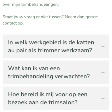
over mijn trimbehandelingen.
Staat jouw vraag er niet tussen? Neem dan gerust
contact op.
In welk werkgebied is de katten
au pair als trimmer werkzaam?
Voor trimbehandelingen werk ik uitsluitend
Wat kan ik van een
vanuit een trimsalon in Rotterdam Noord.
trimbehandeling verwachten?
Afspraken zijn alleen mogelijk op een zaterdag.
Afspraken aan huis zijn niet mogelijk.
Aanpak van de Katten Au Pair als Trimmer
Hoe bereid ik mij voor op een
Bij aankomst neem ik eerst de tijd om de kat op
bezoek aan de trimsalon?
zijn gemak te stellen. Na een eerste controle
doorvoel ik de vacht en geef ik aan wat nodig is